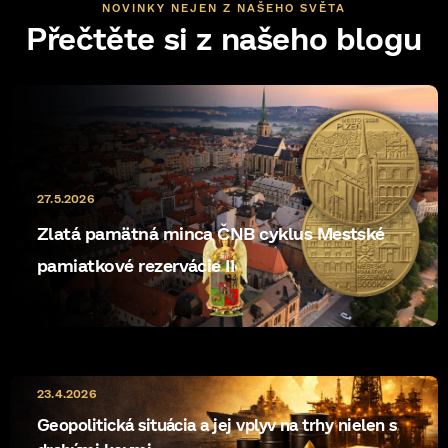
NOVINKY NEJEN Z NAŠEHO SVĚTA
Přečtěte si z našeho blogu
27.5.2026
Zlatá pamätná minca ČNB cyklus Mestské
pamiatkové rezervácie II
23.4.2026
Geopolitická situácia a jej vplyv na trhy nielen s