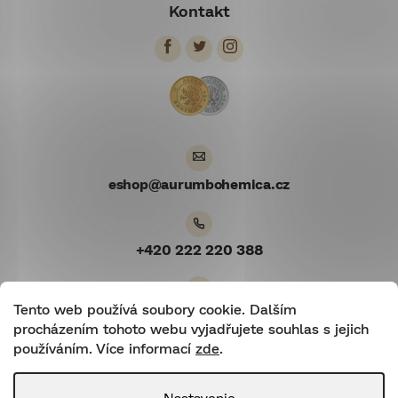
Kontakt
p
ä
t
i
e
eshop
@
aurumbohemica.cz
+420 222 220 388
Tento web používá soubory cookie. Dalším
Youtube
procházením tohoto webu vyjadřujete souhlas s jejich
používáním. Více informací
zde
.
Nastavenie