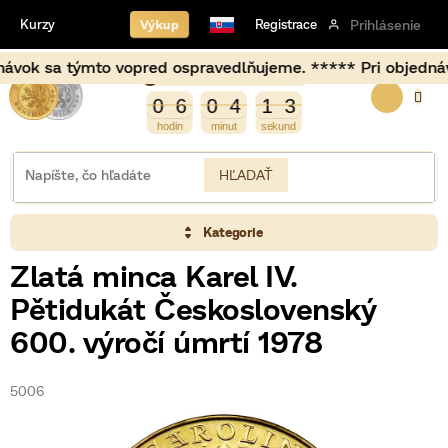
Prejsť
Výkup
Kurzy
Registrace
Prihlásenie
na
obsah
sa týmto vopred ospravedlňujeme. ***** Pri objednávkach u
Burza opět otevírá za
NÁKU
4
0
6
0
4
1
3
0
6
0
4
1
2
3
2
KOŠÍK
HĽADAŤ
Kategorie
Zlatá minca Karel IV.
Pětidukát Československý
600. výročí úmrtí 1978
5006