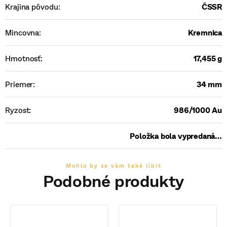
Krajina pôvodu
:
ČSSR
Mincovna
:
Kremnica
Hmotnosť
:
17,455 g
Priemer
:
34 mm
Ryzost
:
986/1000 Au
Položka bola vypredaná…