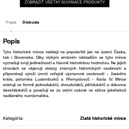
ZOBRAZIŤ VŠETKY SÚVISIACE PRODUKTY
Popis
Diskusia
Tyto historické mince nabírají na popularitě jak na území Česka,
tak i Slovenska. Díky nízkým emisním nákladům se tyto mince
vyznačují svojí jedinečností a hlavně historickou hodnotou. Na jejich
stranách se objevují obrazy známých historických osobností a
připomínají výročí úmrtí veřejně významné osobnosti - českého
krále, potomka Lucemburků a Přemyslovců - Karla IV. Mince
existují ve formě jednodukátů, dvoudutáků, pětidukátů a dokonce
desetidukátů a považují se za velmi vzácné ve sbírce jakéhokoli
nadšeného numismatika.
Kategória
:
Zlaté historické mince