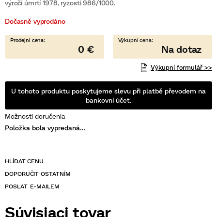
je
výročí úmrtí 1978, ryzosti 986/1000.
0,0
z
Dočasně vyprodáno
5
hviezdičiek.
0 €
Výkupní formulář >>
U tohoto produktu poskytujeme slevu při platbě převodem na
bankovní účet.
Možnosti doručenia
Položka bola vypredaná…
POSLAT
Súvisiaci tovar