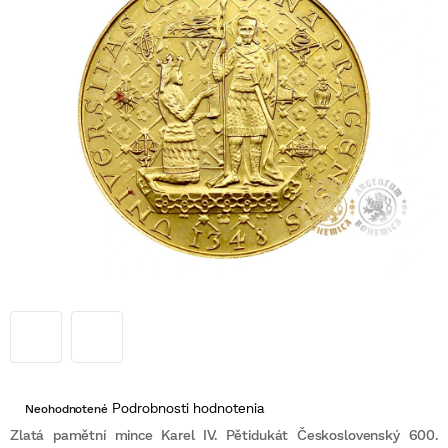
Priemerné
Podrobnosti hodnotenia
Neohodnotené
hodnotenie
produktu
Zlatá pamětní mince Karel IV. Pětidukát Československý 600.