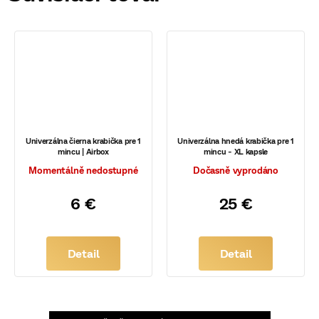
Univerzálna čierna krabička pre 1
Univerzálna hnedá krabička pre 1
mincu | Airbox
mincu - XL kapsle
Momentálně nedostupné
Dočasně vyprodáno
6 €
25 €
Detail
Detail