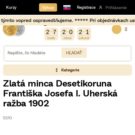
Prejsť
Výkup
Kurzy
Registrace
Prihlásenie
na
obsah
 vopred ospravedlňujeme. ***** Pri objednávkach uskutočne
Burza opět otevírá za
NÁKU
2
2
7
2
0
2
1
2
7
2
0
2
0
1
0
KOŠÍK
HĽADAŤ
Kategorie
Zlatá minca Desetikoruna
Františka Josefa I. Uherská
ražba 1902
5510