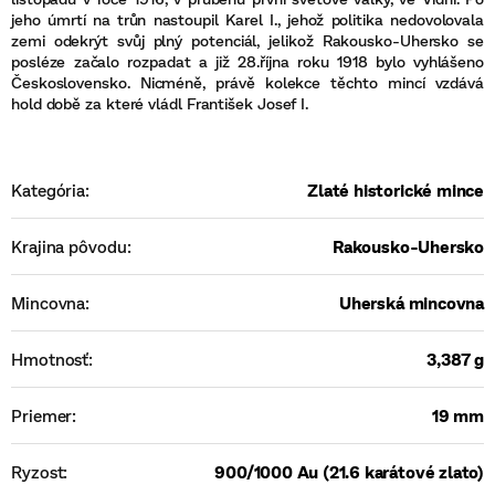
jeho úmrtí na trůn nastoupil Karel I., jehož politika nedovolovala
zemi odekrýt svůj plný potenciál, jelikož Rakousko-Uhersko se
posléze začalo rozpadat a již 28.října roku 1918 bylo vyhlášeno
Československo. Nicméně, právě kolekce těchto mincí vzdává
hold době za které vládl František Josef I.
Kategória
:
Zlaté historické mince
Krajina pôvodu
:
Rakousko-Uhersko
Mincovna
:
Uherská mincovna
Hmotnosť
:
3,387 g
Priemer
:
19 mm
Ryzost
:
900/1000 Au (21.6 karátové zlato)