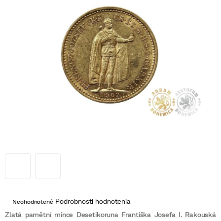
Priemerné
Podrobnosti hodnotenia
Neohodnotené
hodnotenie
produktu
Zlatá pamětní mince Desetikoruna Františka Josefa I. Rakouská