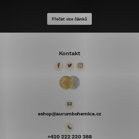
Přečíst více článků
Z
á
Kontakt
p
ä
t
i
e
eshop
@
aurumbohemica.cz
+420 222 220 388