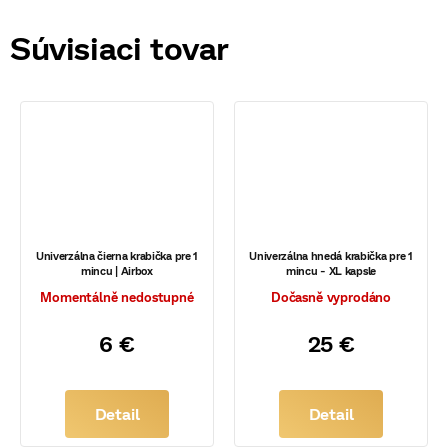
Súvisiaci tovar
Univerzálna čierna krabička pre 1
Univerzálna hnedá krabička pre 1
mincu | Airbox
mincu - XL kapsle
Momentálně nedostupné
Dočasně vyprodáno
6 €
25 €
Detail
Detail