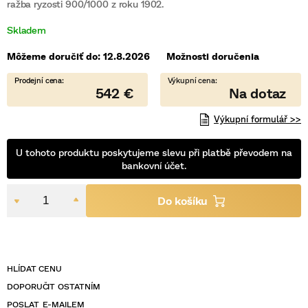
je
ražba ryzosti 900/1000 z roku 1902.
0,0
z
Skladem
5
hviezdičiek.
Môžeme doručiť do:
12.8.2026
Možnosti doručenia
542 €
Výkupní formulář >>
U tohoto produktu poskytujeme slevu při platbě převodem na
bankovní účet.
POSLAT