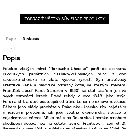
ZOBRAZIŤ VŠETKY SÚVISIACE PRODUKTY
Popis
Diskusia
Kolekce zlatých mincí "Rakousko-Uhersko" patří do seznamu
rakouských pamětních císařsko-královských mincí z dob
rakousko-uherska ze zlata vysoké ryzosti. Syn arcivévody
Františka Karla a bavorské pricezny Žofie, se stejným jménem,
František Josef Karel (narozen v 1830) se stal císařem jen ve
svých osmnácti letech. Právě tehdy, v roce 1848, jeho strýc,
Ferdinand I. a otec odstoupili od trůnu během březnové revoluce.
Během jeho vlády procházelo Rakousko-Uhersko tím největším
množstvím problémů, jak jsou špatná ekonomická situace a
nejednotnost národa. Válka měla na Rakousko-Uhersko mnohem
škodlivější dopad, než na ostatní země. František I. zemřel 21.
listopadu v roce 1916, v průběhu první světové války, ve Vídni. Po