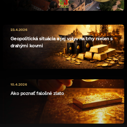
23.4.2026
Geopolitická situácia a jej vplyv na trhy nielen s
drahými kovmi
10.4.2026
Ako poznať falošné zlato