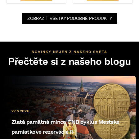
ZOBRAZIŤ VŠETKY PODOBNÉ PRODUKTY
NOVINKY NEJEN Z NAŠEHO SVĚTA
Přečtěte si z našeho blogu
27.5.2026
Zlatá pamätná minca ČNB cyklus Mestské
pamiatkové rezervácie II