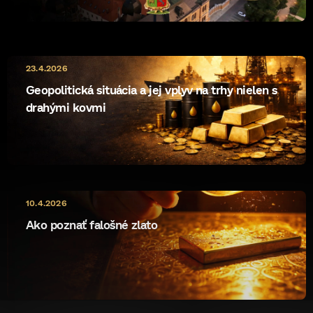
23.4.2026
Geopolitická situácia a jej vplyv na trhy nielen s
drahými kovmi
10.4.2026
Ako poznať falošné zlato