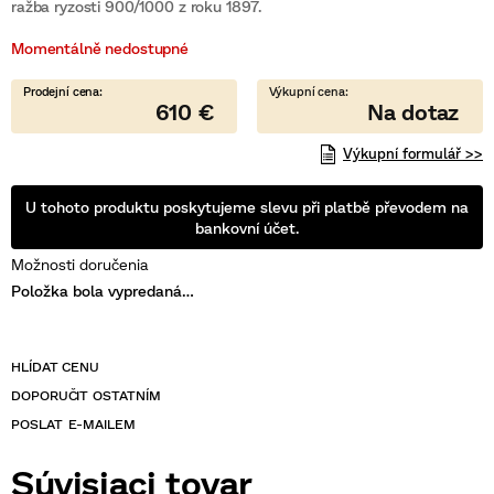
je
ražba ryzosti 900/1000 z roku 1897.
0,0
z
Momentálně nedostupné
5
hviezdičiek.
610 €
Výkupní formulář >>
U tohoto produktu poskytujeme slevu při platbě převodem na
bankovní účet.
Možnosti doručenia
Položka bola vypredaná…
POSLAT
Súvisiaci tovar