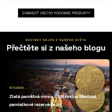
ZOBRAZIŤ VŠETKY PODOBNÉ PRODUKTY
NOVINKY NEJEN Z NAŠEHO SVĚTA
Přečtěte si z našeho blogu
27.5.2026
Zlatá pamätná minca ČNB cyklus Mestské
pamiatkové rezervácie II