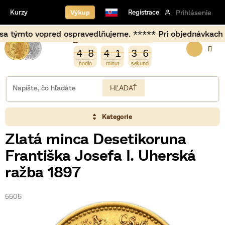
Prejsť
Výkup
Kurzy
Registrace
Prihlásenie
na
obsah
to vopred ospravedlňujeme. ***** Pri objednávkach uskutoč
Burza opět otevírá za
NÁKU
4
7
4
8
4
1
3
6
4
8
4
1
3
5
6
5
KOŠÍK
HĽADAŤ
Kategorie
Zlatá minca Desetikoruna
Františka Josefa I. Uherská
ražba 1897
5505