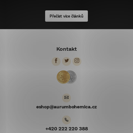
Přečíst více článků
Z
á
Kontakt
p
ä
t
i
e
eshop
@
aurumbohemica.cz
+420 222 220 388