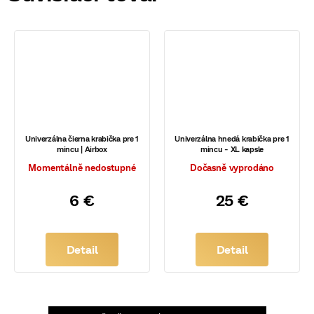
Univerzálna čierna krabička pre 1
Univerzálna hnedá krabička pre 1
mincu | Airbox
mincu - XL kapsle
Momentálně nedostupné
Dočasně vyprodáno
6 €
25 €
Detail
Detail