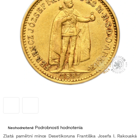
Priemerné
Podrobnosti hodnotenia
Neohodnotené
hodnotenie
produktu
Zlatá pamětní mince Desetikoruna Františka Josefa I. Rakouská