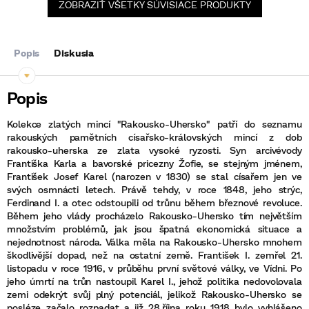
ZOBRAZIŤ VŠETKY SÚVISIACE PRODUKTY
Popis
Diskusia
Kolekce zlatých mincí "Rakousko-Uhersko" patří do seznamu
rakouských pamětních císařsko-královských mincí z dob
rakousko-uherska ze zlata vysoké ryzosti. Syn arcivévody
Františka Karla a bavorské pricezny Žofie, se stejným jménem,
František Josef Karel (narozen v 1830) se stal císařem jen ve
svých osmnácti letech. Právě tehdy, v roce 1848, jeho strýc,
Ferdinand I. a otec odstoupili od trůnu během březnové revoluce.
Během jeho vlády procházelo Rakousko-Uhersko tím největším
množstvím problémů, jak jsou špatná ekonomická situace a
nejednotnost národa. Válka měla na Rakousko-Uhersko mnohem
škodlivější dopad, než na ostatní země. František I. zemřel 21.
listopadu v roce 1916, v průběhu první světové války, ve Vídni. Po
jeho úmrtí na trůn nastoupil Karel I., jehož politika nedovolovala
zemi odekrýt svůj plný potenciál, jelikož Rakousko-Uhersko se
posléze začalo rozpadat a již 28.října roku 1918 bylo vyhlášeno