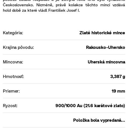
Československo. Nicméně, právě kolekce těchto mincí vzdává
hold době za které vládl František Josef I.
Kategória
:
Zlaté historické mince
Krajina pôvodu
:
Rakousko-Uhersko
Mincovna
:
Uherská mincovna
Hmotnosť
:
3,387 g
Priemer
:
19 mm
Ryzost
:
900/1000 Au (21.6 karátové zlato)
Položka bola vypredaná…