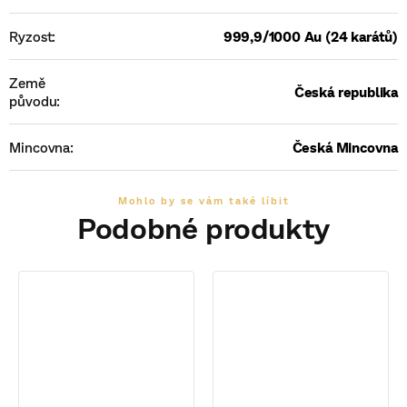
Ryzost
:
999,9/1000 Au (24 karátů)
Země
Česká republika
původu
:
Mincovna
:
Česká Mincovna