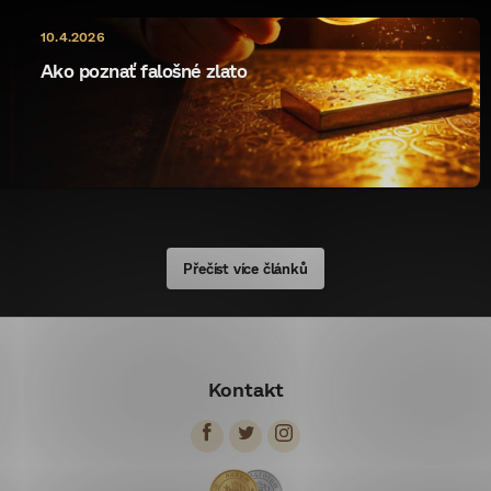
10.4.2026
Ako poznať falošné zlato
Přečíst více článků
Z
á
Kontakt
p
ä
t