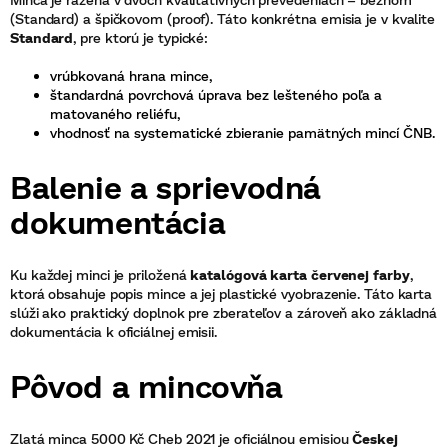
(Standard) a špičkovom (proof). Táto konkrétna emisia je v kvalite
Standard
, pre ktorú je typické:
vrúbkovaná hrana mince,
štandardná povrchová úprava bez lešteného poľa a
matovaného reliéfu,
vhodnosť na systematické zbieranie pamätných mincí ČNB.
Balenie a sprievodná
dokumentácia
Ku každej minci je priložená
katalógová karta červenej farby
,
ktorá obsahuje popis mince a jej plastické vyobrazenie. Táto karta
slúži ako praktický doplnok pre zberateľov a zároveň ako základná
dokumentácia k oficiálnej emisii.
Pôvod a mincovňa
Zlatá minca 5000 Kč Cheb 2021 je oficiálnou emisiou
Českej