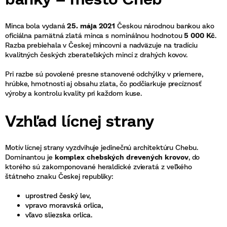
Minca bola vydaná
25. mája 2021
Českou národnou bankou ako
oficiálna pamätná zlatá minca s nominálnou hodnotou
5 000 Kč
.
Razba prebiehala v Českej mincovni a nadväzuje na tradíciu
kvalitných českých zberateľských mincí z drahých kovov.
Pri razbe sú povolené presne stanovené odchýlky v priemere,
hrúbke, hmotnosti aj obsahu zlata, čo podčiarkuje precíznosť
výroby a kontrolu kvality pri každom kuse.
Vzhľad lícnej strany
Motív lícnej strany vyzdvihuje jedinečnú architektúru Chebu.
Dominantou je
komplex chebských drevených krovov
, do
ktorého sú zakomponované heraldické zvieratá z veľkého
štátneho znaku Českej republiky:
uprostred český lev,
vpravo moravská orlica,
vľavo sliezska orlica.