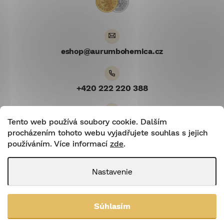
i
e
eshop
@
aurumbohemica.cz
+420 222 220 388
Tento web používá soubory cookie. Dalším
Youtube
procházením tohoto webu vyjadřujete souhlas s jejich
používáním. Více informací
zde
.
Nastavenie
Shoptetnamiru.cz
|
Shoptet
Súhlasím
Copyright 2026
Aurum Bohemica
. Všetky práva vyhradené.
Upraviť
nastavenie cookies
Upravit nastavení cookies