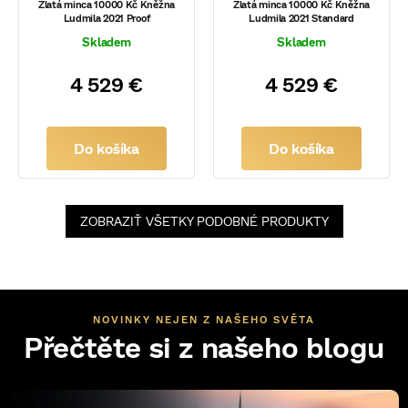
Zlatá minca 10000 Kč Kněžna
Zlatá minca 10000 Kč Kněžna
Ludmila 2021 Proof
Ludmila 2021 Standard
Skladem
Skladem
4 529 €
4 529 €
Do košíka
Do košíka
ZOBRAZIŤ VŠETKY PODOBNÉ PRODUKTY
NOVINKY NEJEN Z NAŠEHO SVĚTA
Přečtěte si z našeho blogu