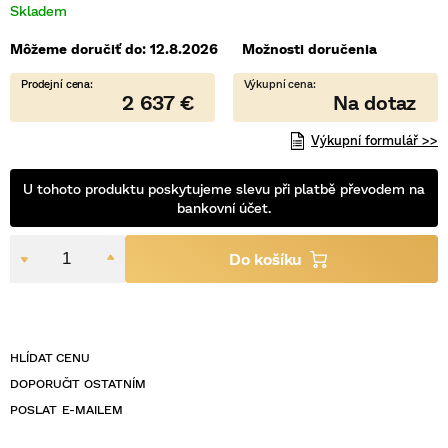
Skladem
5
hviezdičiek.
Môžeme doručiť do:
12.8.2026
Možnosti doručenia
2 637 €
Výkupní formulář >>
U tohoto produktu poskytujeme slevu při platbě převodem na
bankovní účet.
POSLAT