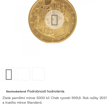
Priemerné
Podrobnosti hodnotenia
Neohodnotené
hodnotenie
produktu
Zlatá pamětní mince 5000 kč Cheb ryzosti 999,9. Rok ražby 2021
je
a kvalita mince Standard.
0,0
z