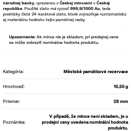
národnej banky
, vyrazenou v
Českej mincovni
v
Českej
republike
. Použité zlato má ryzosť
999,9/1000 Au
, teda
prakticky čisté 24-karátové zlato, ktoré zvýrazňuje numizmatickú
aj materiálnu hodnotu tejto pamätnej razby.
Upozornenie:
Ak minca nie je skladom, pri predajnej cene
sa môže zobraziť nominálna hodnota produktu.
Kategória
:
Městské památkové rezervace
Hmotnosť
:
15,55 g
Priemer
:
28 mm
V případě, že mince není skladem, je u
Poznámka
:
prodejní ceny uvedena nominální hodnota
produktu.