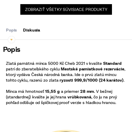
ZOBRAZIŤ VŠETKY SÚVISIACE PRODUKTY
Popis
Diskusia
Zlatá pamätná minca 5000 Kč Cheb 2021 v kvalite
Standard
patrí do zberateľského cyklu
Mestské pamiatkové rezervácie
,
ktorý vydáva Česká národná banka. Ide o prvú zlatú mincu
tohto cyklu, razenú zo zlata
ryzosti 999,9/1000 (24 karátov)
.
Minca má hmotnosť
15,55 g
a priemer
28 mm
. V bežnej
(standardnej) kvalite je jej hrana
vrúbkovaná
, čo ju na prvý
pohľad odlišuje od špičkovej proof verzie s hladkou hranou.