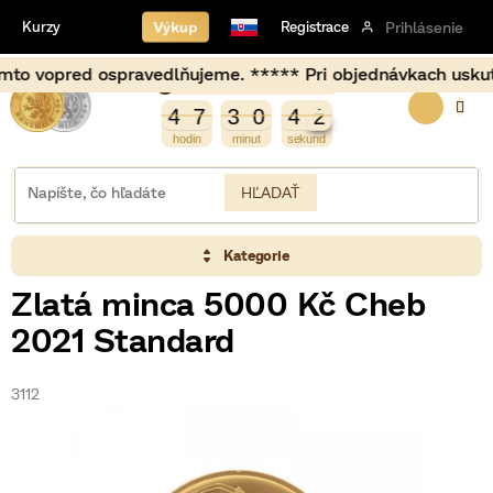
Prejsť
Výkup
Kurzy
Registrace
Prihlásenie
na
obsah
d ospravedlňujeme. ***** Pri objednávkach uskutočnených 
Burza opět otevírá za
NÁKU
2
4
7
3
0
4
1
4
7
3
0
4
1
KOŠÍK
HĽADAŤ
Kategorie
Zlatá minca 5000 Kč Cheb
2021 Standard
3112