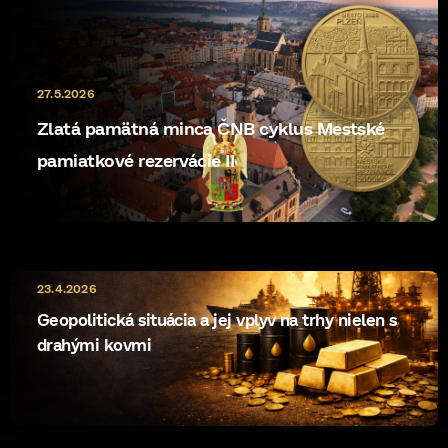
27.5.2026
Zlatá pamätná minca ČNB cyklus Mestské
pamiatkové rezervácie II
23.4.2026
Geopolitická situácia a jej vplyv na trhy nielen s
drahými kovmi