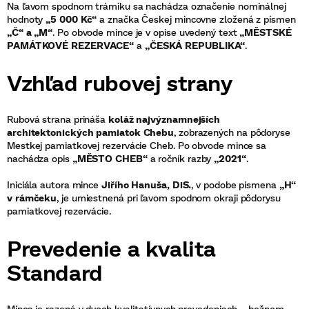
Na ľavom spodnom trámiku sa nachádza označenie nominálnej
hodnoty
„5 000 Kč“
a značka Českej mincovne zložená z písmen
„Č“ a „M“
. Po obvode mince je v opise uvedený text
„MĚSTSKÉ
PAMÁTKOVÉ REZERVACE“
a
„ČESKÁ REPUBLIKA“
.
Vzhľad rubovej strany
Rubová strana prináša
koláž najvýznamnejších
architektonických pamiatok Chebu
, zobrazených na pôdoryse
Mestkej pamiatkovej rezervácie Cheb. Po obvode mince sa
nachádza opis
„MĚSTO CHEB“
a ročník razby
„2021“
.
Iniciála autora mince
Jiřího Hanuša, DiS.
, v podobe písmena
„H“
v rámčeku
, je umiestnená pri ľavom spodnom okraji pôdorysu
pamiatkovej rezervácie.
Prevedenie a kvalita
Standard
Minca je razená v dvoch kvalitatívnych prevedeniach – bežnom