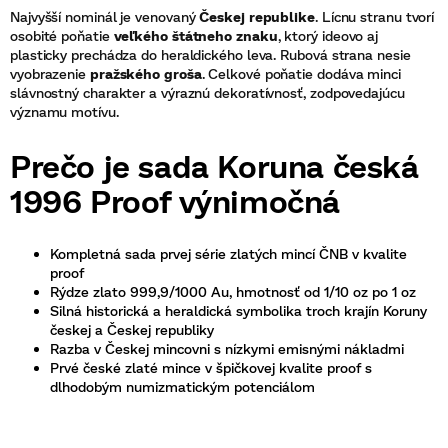
Najvyšší nominál je venovaný
Českej republike
. Lícnu stranu tvorí
osobité poňatie
veľkého štátneho znaku
, ktorý ideovo aj
plasticky prechádza do heraldického leva. Rubová strana nesie
vyobrazenie
pražského groša
. Celkové poňatie dodáva minci
slávnostný charakter a výraznú dekoratívnosť, zodpovedajúcu
významu motívu.
Prečo je sada Koruna česká
1996 Proof výnimočná
Kompletná sada prvej série zlatých mincí ČNB v kvalite
proof
Rýdze zlato 999,9/1000 Au, hmotnosť od 1/10 oz po 1 oz
Silná historická a heraldická symbolika troch krajín Koruny
českej a Českej republiky
Razba v Českej mincovni s nízkymi emisnými nákladmi
Prvé české zlaté mince v špičkovej kvalite proof s
dlhodobým numizmatickým potenciálom