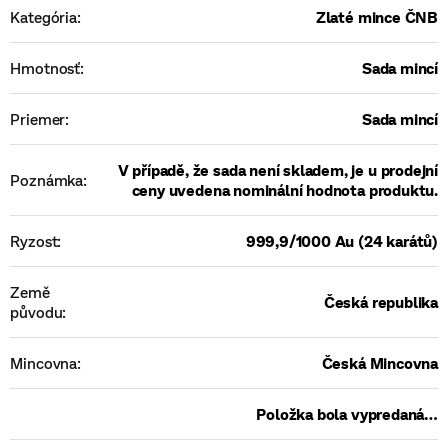
Kategória
:
Zlaté mince ČNB
Hmotnosť
:
Sada mincí
Priemer
:
Sada mincí
V případě, že sada není skladem, je u prodejní
Poznámka
:
ceny uvedena nominální hodnota produktu.
Ryzost
:
999,9/1000 Au (24 karátů)
Země
Česká republika
původu
:
Mincovna
:
Česká Mincovna
Položka bola vypredaná…