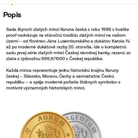
Sada štyroch zlatých mincí Koruna česká z roku 1996 v kvalite
proof nadväzuje na stáročnú tradíciu zlatých mincí na našom
území – od florénov Jána Luxemburského a dukátov Karola IV.
až po moderné dukátové razby 20. storočia. Ide o kompletnú
sadu prvej série zlatých mincí Českej národnej banky, razenú zo
zlata s rýdzosťou 999,9/1000 v Českej republike.
Každá minca reprezentuje jednu historickú krajinu Koruny
českej – Sliezsko, Moravu, Čechy a samostatne Českú
republiku – a spája moderné poňatie štátnych symbolov s
motívmi významných historických mincí.