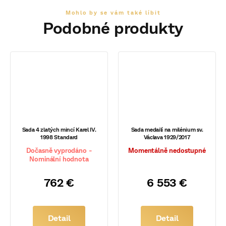
Sada 4 zlatých mincí Karel IV.
Sada medailí na milénium sv.
1998 Standard
Václava 1929/2017
Dočasně vyprodáno -
Momentálně nedostupné
Nominální hodnota
762 €
6 553 €
Detail
Detail