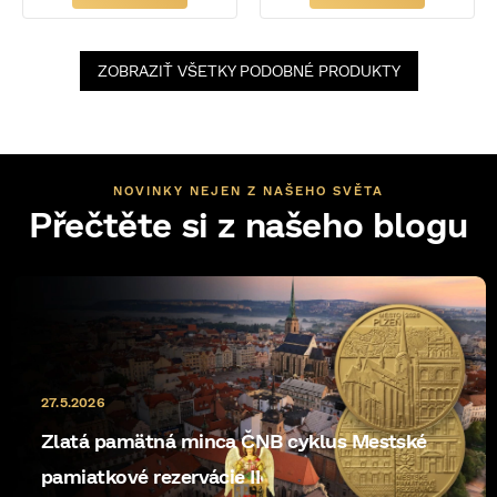
ZOBRAZIŤ VŠETKY PODOBNÉ PRODUKTY
NOVINKY NEJEN Z NAŠEHO SVĚTA
Přečtěte si z našeho blogu
27.5.2026
Zlatá pamätná minca ČNB cyklus Mestské
pamiatkové rezervácie II