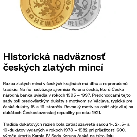
Historická nadväznosť
českých zlatých mincí
Razba zlatých mincí v českých krajinách má dlhú a neprerušenú
tradíciu. Na ňu nadväzuje aj emisia Koruna česká, ktorú Česká
národná banka uviedla v rokoch 1995 – 1997. Predchodcami tejto
sady boli predovšetkým dukáty s motívom sv. Václava, typické pre
české dukáty 15. a 16. storočia. Rovnaký motív sa opäť objavil aj na
dukátoch Československej republiky po roku 1921.
Tradícia dukátových razieb bola zatiaľ uzavretá sadou 1-, 2-, 5- a
10-dukátov vydaných v rokoch 1978 – 1982 pri príležitosti 600.
výročia úmrtia Karola IV. Sada Koruna česká na túto líniu