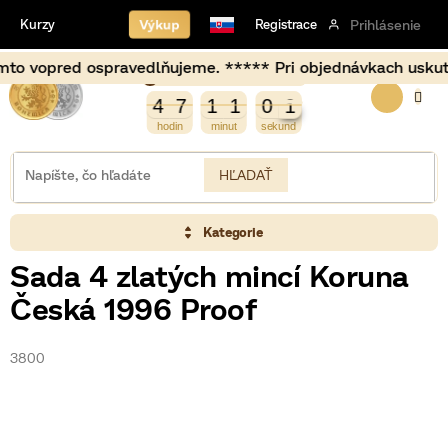
Prejsť
Výkup
Kurzy
Registrace
Prihlásenie
na
obsah
d ospravedlňujeme. ***** Pri objednávkach uskutočnených m
Burza opět otevírá za
NÁKU
1
4
7
1
1
0
0
4
7
1
1
0
0
KOŠÍK
HĽADAŤ
Kategorie
Sada 4 zlatých mincí Koruna
Česká 1996 Proof
3800