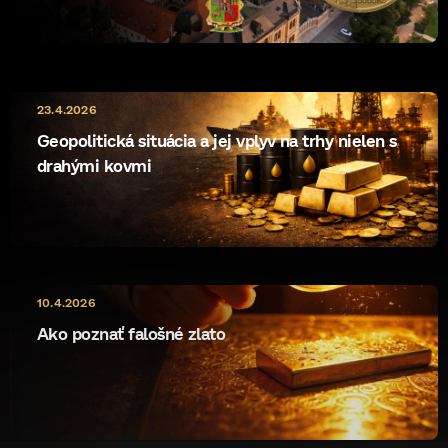
23.4.2026
Geopolitická situácia a jej vplyv na trhy nielen s
drahými kovmi
10.4.2026
Ako poznať falošné zlato