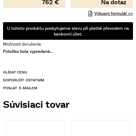
762 €
Výkupní formulář >>
U tohoto produktu poskytujeme slevu při platbě převodem na
bankovní účet.
Možnosti doručenia
Položka bola vypredaná…
POSLAT
Súvisiaci tovar