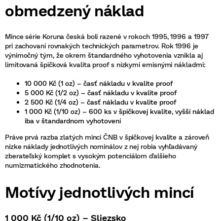
obmedzený náklad
Mince série Koruna česká boli razené v rokoch 1995, 1996 a 1997
pri zachovaní rovnakých technických parametrov. Rok 1996 je
výnimočný tým, že okrem štandardného vyhotovenia vznikla aj
limitovaná špičková kvalita proof s nízkymi emisnými nákladmi:
10 000 Kč (1 oz) – časť nákladu v kvalite proof
5 000 Kč (1/2 oz) – časť nákladu v kvalite proof
2 500 Kč (1/4 oz) – časť nákladu v kvalite proof
1 000 Kč (1/10 oz) – 600 ks v špičkovej kvalite, vyšší náklad
iba v štandardnom vyhotovení
Práve prvá razba zlatých mincí ČNB v špičkovej kvalite a zároveň
nízke náklady jednotlivých nominálov z nej robia vyhľadávaný
zberateľský komplet s vysokým potenciálom ďalšieho
numizmatického zhodnotenia.
Motívy jednotlivých mincí
1 000 Kč (1/10 oz) – Sliezsko