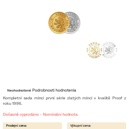
Priemerné
Podrobnosti hodnotenia
Neohodnotené
hodnotenie
produktu
Kompletní sada mincí první série zlatých mincí v kvalitě Proof z
je
roku 1996.
0,0
z
Dočasně vyprodáno - Nominální hodnota
5
hviezdičiek.