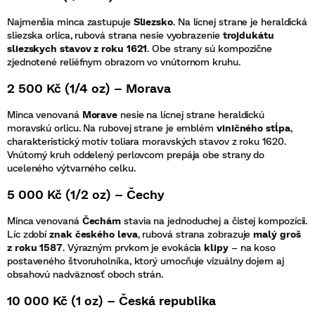
Najmenšia minca zastupuje
Sliezsko
. Na lícnej strane je heraldická
sliezska orlica, rubová strana nesie vyobrazenie
trojdukátu
sliezskych stavov z roku 1621
. Obe strany sú kompozične
zjednotené reliéfnym obrazom vo vnútornom kruhu.
2 500 Kč (1/4 oz) – Morava
Minca venovaná
Morave
nesie na lícnej strane heraldickú
moravskú orlicu. Na rubovej strane je emblém
viničného stĺpa
,
charakteristický motív toliara moravských stavov z roku 1620.
Vnútorný kruh oddelený perlovcom prepája obe strany do
uceleného výtvarného celku.
5 000 Kč (1/2 oz) – Čechy
Minca venovaná
Čechám
stavia na jednoduchej a čistej kompozícii.
Líc zdobí
znak českého leva
, rubová strana zobrazuje
malý groš
z roku 1587
. Výrazným prvkom je evokácia
klipy
– na koso
postaveného štvoruholníka, ktorý umocňuje vizuálny dojem aj
obsahovú nadväznosť oboch strán.
10 000 Kč (1 oz) – Česká republika