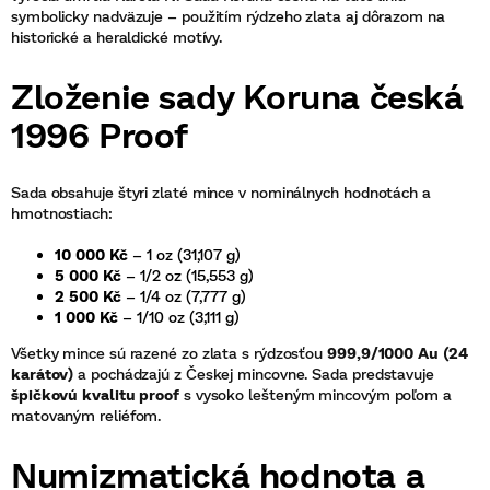
symbolicky nadväzuje – použitím rýdzeho zlata aj dôrazom na
historické a heraldické motívy.
Zloženie sady Koruna česká
1996 Proof
Sada obsahuje štyri zlaté mince v nominálnych hodnotách a
hmotnostiach:
10 000 Kč
– 1 oz (31,107 g)
5 000 Kč
– 1/2 oz (15,553 g)
2 500 Kč
– 1/4 oz (7,777 g)
1 000 Kč
– 1/10 oz (3,111 g)
Všetky mince sú razené zo zlata s rýdzosťou
999,9/1000 Au (24
karátov)
a pochádzajú z Českej mincovne. Sada predstavuje
špičkovú kvalitu proof
s vysoko lešteným mincovým poľom a
matovaným reliéfom.
Numizmatická hodnota a