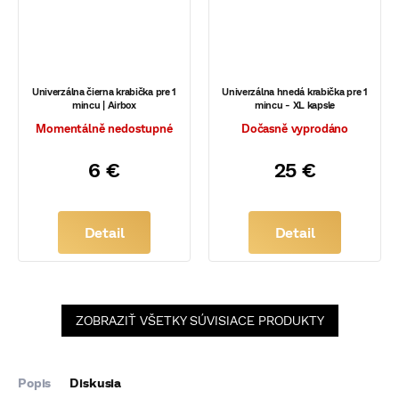
Univerzálna čierna krabička pre 1
Univerzálna hnedá krabička pre 1
mincu | Airbox
mincu - XL kapsle
Momentálně nedostupné
Dočasně vyprodáno
6 €
25 €
Detail
Detail
ZOBRAZIŤ VŠETKY SÚVISIACE PRODUKTY
Popis
Diskusia