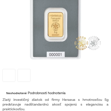
Priemerné
Podrobnosti hodnotenia
Neohodnotené
hodnotenie
produktu
Zlatý investičný zliatok od firmy Heraeus s hmotnosťou 5g
je
predstavuje nadštandardnú akosť spojenú s eleganciou a
0,0
praktickosťou.
z