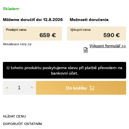
5
hviezdičiek.
Skladem
Môžeme doručiť do:
12.8.2026
Možnosti doručenia
659 €
590 €
Výkupní formulář >>
U tohoto produktu poskytujeme slevu při platbě převodem na
bankovní účet.