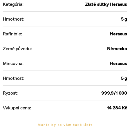
Kategória
:
Zlaté slitky Heraeus
Hmotnosť
:
5 g
Rafinérie
:
Heraeus
Země původu
:
Německo
Mincovna
:
Heraeus
Hmotnost
:
5 g
Ryzost
:
999,9/1 000
Výkupní cena
:
14 284 Kč