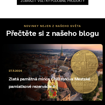
ZOBRAZIŤ VŠETKY PODOBNÉ PRODUKTY
NOVINKY NEJEN Z NAŠEHO SVĚTA
Přečtěte si z našeho blogu
27.5.2026
Zlatá pamätná minca ČNB cyklus Mestské
pamiatkové rezervácie II