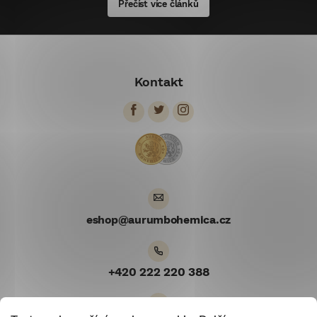
Přečíst více článků
Z
á
Kontakt
p
ä
t
i
e
eshop
@
aurumbohemica.cz
+420 222 220 388