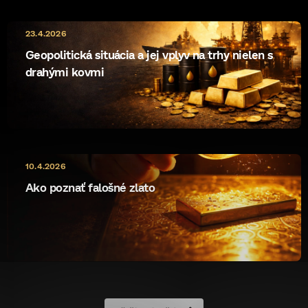
23.4.2026
Geopolitická situácia a jej vplyv na trhy nielen s
drahými kovmi
10.4.2026
Ako poznať falošné zlato