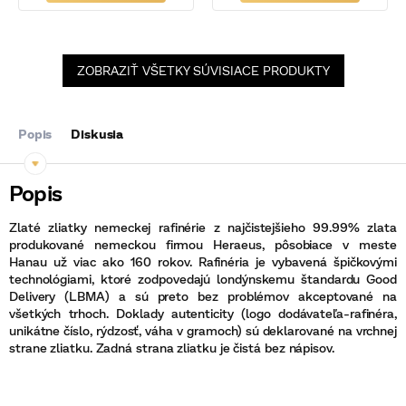
ZOBRAZIŤ VŠETKY SÚVISIACE PRODUKTY
Popis
Diskusia
Zlaté zliatky nemeckej rafinérie z najčistejšieho 99.99% zlata
produkované nemeckou firmou Heraeus, pôsobiace v meste
Hanau už viac ako 160 rokov. Rafinéria je vybavená špičkovými
technológiami, ktoré zodpovedajú londýnskemu štandardu Good
Delivery (LBMA) a sú preto bez problémov akceptované na
všetkých trhoch. Doklady autenticity (logo dodávateľa-rafinéra,
unikátne číslo, rýdzosť, váha v gramoch) sú deklarované na vrchnej
strane zliatku. Zadná strana zliatku je čistá bez nápisov.